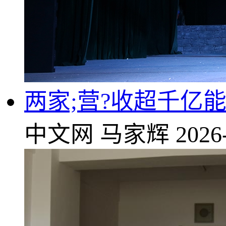
两家;营?收超千亿
中文网
马家辉
2026