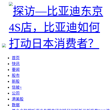
首页
快讯
要闻
股市
新股
信披+
公司
港美股
数据