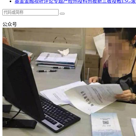
基金
金融
视听
评论
专题
产经
创投
科创板
新三板
投教
ESG
滚
公众号